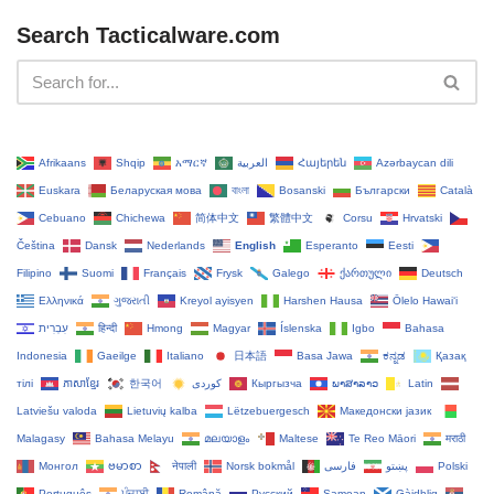
Search Tacticalware.com
Afrikaans
Shqip
አማርኛ
العربية
Հայերեն
Azərbaycan dili
Euskara
Беларуская мова
বাংলা
Bosanski
Български
Català
Cebuano
Chichewa
简体中文
繁體中文
Corsu
Hrvatski
Čeština‎
Dansk
Nederlands
English
Esperanto
Eesti
Filipino
Suomi
Français
Frysk
Galego
ქართული
Deutsch
Ελληνικά
ગુજરાતી
Kreyol ayisyen
Harshen Hausa
Ōlelo Hawaiʻi
עִבְרִית
हिन्दी
Hmong
Magyar
Íslenska
Igbo
Bahasa
Indonesia
Gaeilge
Italiano
日本語
Basa Jawa
ಕನ್ನಡ
Қазақ
тілі
ភាសាខ្មែរ
한국어
Кыргызча
ພາສາລາວ
Latin
Latviešu valoda
Lietuvių kalba
Lëtzebuergesch
Македонски јазик
Malagasy
Bahasa Melayu
മലയാളം
Maltese
Te Reo Māori
मराठी
Монгол
ဗမာစာ
नेपाली
Norsk bokmål
فارسی
پښتو
Polski
Português
ਪੰਜਾਬੀ
Română
Русский
Samoan
Gàidhlig