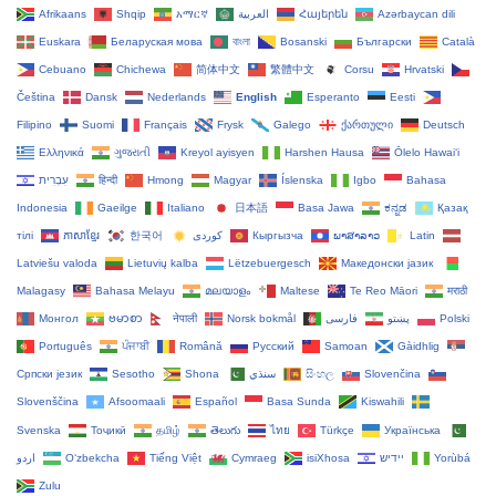
Afrikaans
Shqip
አማርኛ
العربية
Հայերեն
Azərbaycan dili
Euskara
Беларуская мова
বাংলা
Bosanski
Български
Català
Cebuano
Chichewa
简体中文
繁體中文
Corsu
Hrvatski
Čeština‎
Dansk
Nederlands
English
Esperanto
Eesti
Filipino
Suomi
Français
Frysk
Galego
ქართული
Deutsch
Ελληνικά
ગુજરાતી
Kreyol ayisyen
Harshen Hausa
Ōlelo Hawaiʻi
עִבְרִית
हिन्दी
Hmong
Magyar
Íslenska
Igbo
Bahasa
Indonesia
Gaeilge
Italiano
日本語
Basa Jawa
ಕನ್ನಡ
Қазақ
тілі
ភាសាខ្មែរ
한국어
Кыргызча
ພາສາລາວ
Latin
Latviešu valoda
Lietuvių kalba
Lëtzebuergesch
Македонски јазик
Malagasy
Bahasa Melayu
മലയാളം
Maltese
Te Reo Māori
मराठी
Монгол
ဗမာစာ
नेपाली
Norsk bokmål
فارسی
پښتو
Polski
Português
ਪੰਜਾਬੀ
Română
Русский
Samoan
Gàidhlig
Српски језик
Sesotho
Shona
سنڌي
සිංහල
Slovenčina
Slovenščina
Afsoomaali
Español
Basa Sunda
Kiswahili
Svenska
Тоҷикӣ
தமிழ்
తెలుగు
ไทย
Türkçe
Українська
اردو
O‘zbekcha
Tiếng Việt
Cymraeg
isiXhosa
יידיש
Yorùbá
Zulu